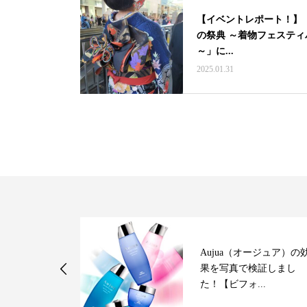
【イベントレポート！】
の祭典 ～着物フェスティ
～」に...
2025.01.31
あり】人気の
Aujua（オージュア）の
皮スパ」と
果を写真で検証しまし
チカ...
た！【ビフォ...