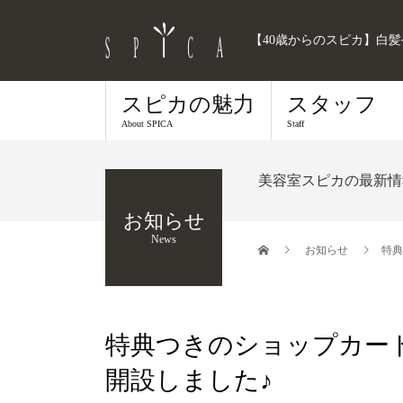
【40歳からのスピカ】白
スピカの魅力
スタッフ
About SPICA
Staff
美容室スピカの最新情
お知らせ
News
お知らせ
特典
特典つきのショップカード
開設しました♪