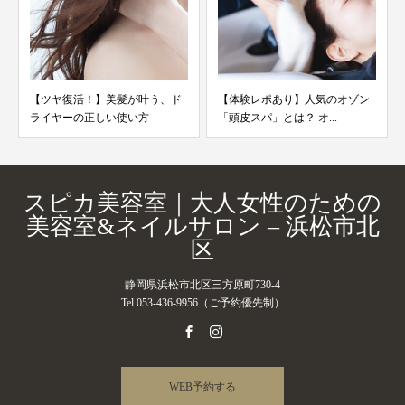
【ツヤ復活！】美髪が叶う、ド
【体験レポあり】人気のオゾン
ライヤーの正しい使い方
「頭皮スパ」とは？ オ...
スピカ美容室｜大人女性のための
美容室&ネイルサロン – 浜松市北
区
静岡県浜松市北区三方原町730-4
Tel.053-436-9956（ご予約優先制）
WEB予約する