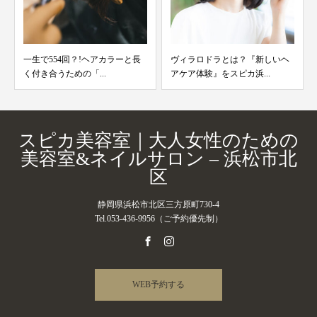
一生で554回？!ヘアカラーと長
ヴィラロドラとは？『新しいヘ
く付き合うための「...
アケア体験』をスピカ浜...
スピカ美容室｜大人女性のための
美容室&ネイルサロン – 浜松市北
区
静岡県浜松市北区三方原町730-4
Tel.053-436-9956（ご予約優先制）
WEB予約する