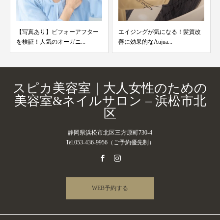
【写真あり】ビフォーアフター
エイジングが気になる！髪質改
を検証！人気のオーガニ...
善に効果的なAujua...
スピカ美容室｜大人女性のための
美容室&ネイルサロン – 浜松市北
区
静岡県浜松市北区三方原町730-4
Tel.053-436-9956（ご予約優先制）
WEB予約する